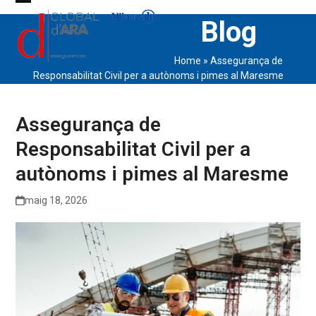
Skip
Open
Close
Blog
to
content
mobile
mobile
Home
»
Assegurança de
menu
menu
Responsabilitat Civil per a autònoms i pimes al Maresme
Assegurança de
Responsabilitat Civil per a
autònoms i pimes al Maresme
maig 18, 2026