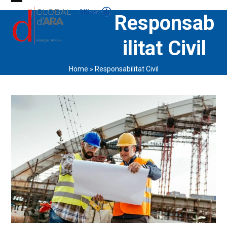
Skip
Open
Close
Responsab
to
content
mobile
mobile
ilitat Civil
menu
menu
Home
»
Responsabilitat Civil