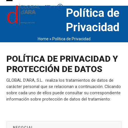
Skip
Open
Close
Política de
to
content
mobile
mobile
Privacidad
menu
menu
Home
»
Política de Privacidad
POLÍTICA DE PRIVACIDAD Y
PROTECCIÓN DE DATOS
GLOBAL D’ARA, S.L. realiza los tratamientos de datos de
carácter personal que se relacionan a continuación. Clicando
sobre cada uno de ellos puede consultar su correspondiente
información sobre protección de datos del tratamiento:
NEGOCIAL