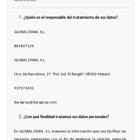
¿Quién es el responsable del tratamiento de sus datos?
GLOBAL D’ARA, S.L.
B65607129.
GLOBAL D’ARA, S.L.
Ctra. De Barcelona, 27 “Pol. Ind. El Rengle”, 08302-Mataró
937573432.
daragrup@daragrup.com
¿Con qué finalidad tratamos sus datos personales?
En GLOBAL D’ARA, S.L. tratamos la información que nos facilitan las
personas interesadas con el fin de gestionar la relación negocial