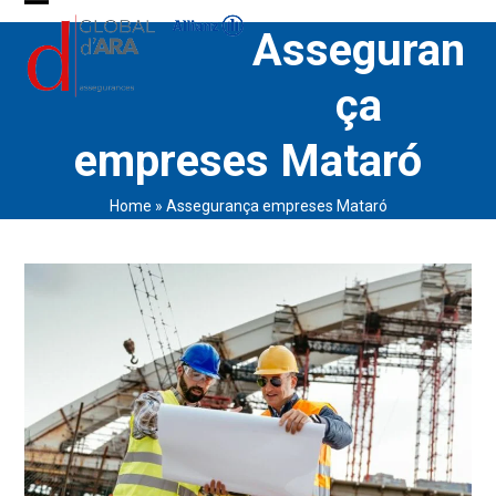
Skip
Open
Close
Asseguran
to
content
mobile
mobile
ça
menu
menu
empreses Mataró
Home
»
Assegurança empreses Mataró