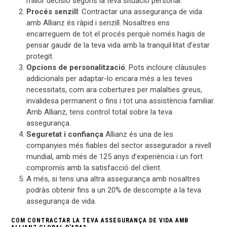
millor decisió segons la teva situació personal.
Procés senzill
: Contractar una assegurança de vida
amb Allianz és ràpid i senzill. Nosaltres ens
encarreguem de tot el procés perquè només hagis de
pensar gaudir de la teva vida amb la tranquil·litat d’estar
protegit.
Opcions de personalització
: Pots incloure clàusules
addicionals per adaptar-lo encara més a les teves
necessitats, com ara cobertures per malalties greus,
invalidesa permanent o fins i tot una assistència familiar.
Amb Allianz, tens control total sobre la teva
assegurança.
Seguretat i confiança
Allianz és una de les
companyies més fiables del sector assegurador a nivell
mundial, amb més de 125 anys d’experiència i un fort
compromís amb la satisfacció del client.
A més, si tens una altra assegurança amb nosaltres
podràs obtenir fins a un 20% de descompte a la teva
assegurança de vida.
COM CONTRACTAR LA TEVA ASSEGURANÇA DE VIDA AMB