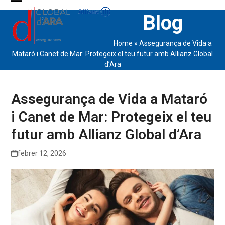
Skip
Open
Close
Blog
to
content
mobile
mobile
Home
»
Assegurança de Vida a
menu
menu
Mataró i Canet de Mar: Protegeix el teu futur amb Allianz Global
d’Ara
Assegurança de Vida a Mataró
i Canet de Mar: Protegeix el teu
futur amb Allianz Global d’Ara
febrer 12, 2026