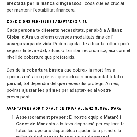
afectada per la manca d’ingressos
, cosa que és crucial
per mantenir l’estabilitat financera.
CONDICIONS FLEXIBLES I ADAPTADES A TU
Cada persona té diferents necessitats, per això a
Allianz
Global d’Ara
us oferim diverses modalitats dins de l’
assegurança de vida
. Podem ajudar-te a triar la millor opció
segons la teva edat, situació familiar i econòmica, així com el
nivell de cobertura que prefereixis.
Des de la
cobertura bàsica
que cobreix la mort fins a
opcions més completes, que inclouen
incapacitat total o
parcial
, tot dependrà del que necessitis protegir. A més,
podràs
ajustar les primes
per adaptar-les al vostre
pressupost.
AVANTATGES ADDICIONALS DE TRIAR ALLIANZ GLOBAL D’ARA
Assessorament proper
: El nostre equip a
Mataró i
Canet de Mar
està a la teva disposició per explicar-te
totes les opcions disponibles i ajudar-te a prendre la