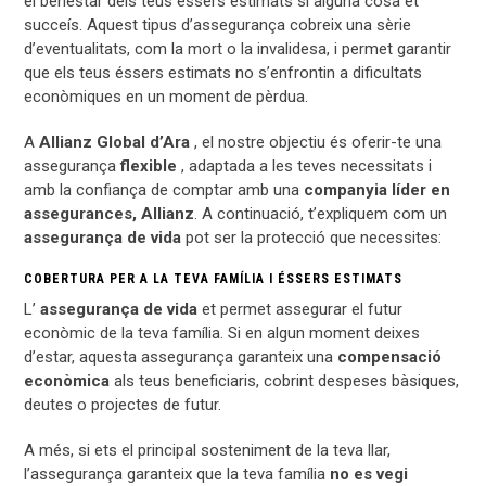
el benestar dels teus éssers estimats si alguna cosa et
succeís. Aquest tipus d’assegurança cobreix una sèrie
d’eventualitats, com la mort o la invalidesa, i permet garantir
que els teus éssers estimats no s’enfrontin a dificultats
econòmiques en un moment de pèrdua.
A
Allianz Global d’Ara
, el nostre objectiu és oferir-te una
assegurança
flexible
, adaptada a les teves necessitats i
amb la confiança de comptar amb una
companyia líder en
assegurances, Allianz
. A continuació, t’expliquem com un
assegurança de vida
pot ser la protecció que necessites:
COBERTURA PER A LA TEVA FAMÍLIA I ÉSSERS ESTIMATS
L’
assegurança de vida
et permet assegurar el futur
econòmic de la teva família. Si en algun moment deixes
d’estar, aquesta assegurança garanteix una
compensació
econòmica
als teus beneficiaris, cobrint despeses bàsiques,
deutes o projectes de futur.
A més, si ets el principal sosteniment de la teva llar,
l’assegurança garanteix que la teva família
no es vegi