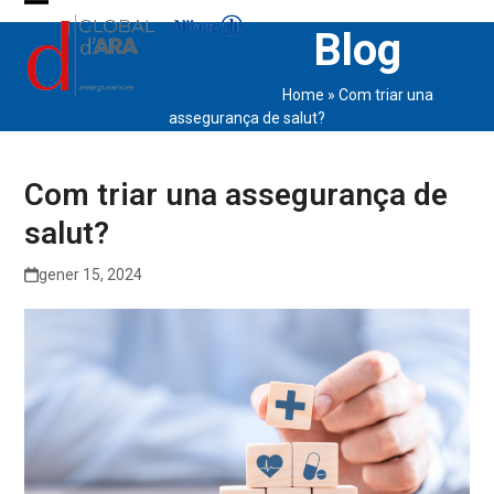
Skip
Open
Close
Blog
to
content
mobile
mobile
Home
»
Com triar una
menu
menu
assegurança de salut?
Com triar una assegurança de
salut?
gener 15, 2024