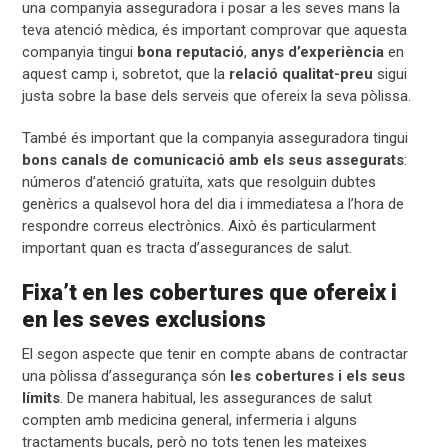
una companyia asseguradora i posar a les seves mans la
teva atenció mèdica, és important comprovar que aquesta
companyia tingui
bona reputació
,
anys d’experiència
en
aquest camp i, sobretot, que la
relació qualitat-preu
sigui
justa sobre la base dels serveis que ofereix la seva pòlissa.
També és important que la companyia asseguradora tingui
bons canals de comunicació amb els seus assegurats
:
números d’atenció gratuïta, xats que resolguin dubtes
genèrics a qualsevol hora del dia i immediatesa a l’hora de
respondre correus electrònics. Això és particularment
important quan es tracta d’assegurances de salut.
Fixa’t en les cobertures que ofereix i
en les seves exclusions
El segon aspecte que tenir en compte abans de contractar
una pòlissa d’assegurança són
les cobertures i els seus
límits
. De manera habitual, les assegurances de salut
compten amb medicina general, infermeria i alguns
tractaments bucals, però no tots tenen les mateixes