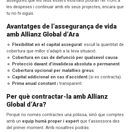
assegures que els teus éssers estimats podran fer front a
les despeses i continuar amb els seus projectes, encara que
tu no hi siguis.
Avantatges de l’assegurança de vida
amb Allianz Global d’Ara
🔹
Flexibilitat en el capital assegurat
: escull la quantitat de
cobertura que millor s’adapti a la teva situació.
🔹
Cobertura en cas de defunció per qualsevol causa
.
🔹
Protecció davant d’invalidesa absoluta o permanent
.
🔹
Cobertura opcional per malalties greus
.
🔹
Capital addicional en cas d’accident
(si es contracta).
🔹
Prima anual constant
i transparent.
Per què contractar-la amb Allianz
Global d’Ara?
Perquè no només contractes una pòlissa, sinó que comptes
amb un
equip humà proper i expert
que t’assessora des
del primer moment. Amb nosaltres podràs: