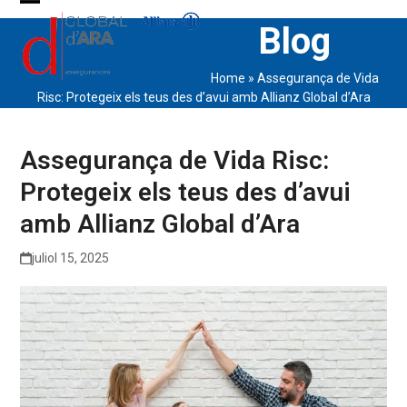
Skip
Open
Close
Blog
to
content
mobile
mobile
Home
»
Assegurança de Vida
menu
menu
Risc: Protegeix els teus des d’avui amb Allianz Global d’Ara
Assegurança de Vida Risc:
Protegeix els teus des d’avui
amb Allianz Global d’Ara
juliol 15, 2025