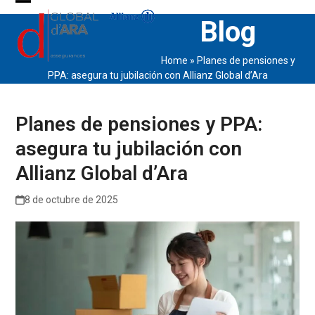
Skip
Open
Close
Blog
to
content
mobile
mobile
Home
»
Planes de pensiones y
menu
menu
PPA: asegura tu jubilación con Allianz Global d’Ara
Planes de pensiones y PPA:
asegura tu jubilación con
Allianz Global d’Ara
8 de octubre de 2025