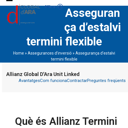
Skip
Open
Close
Asseguran
to
content
mobile
mobile
ça d’estalvi
menu
menu
termini flexible
Home
»
Assegurances d’inversió
»
Assegurança d’estalvi
termini flexible
Allianz Global D'Ara Unit Linked
Avantatges
Com funciona
Contractar
Preguntes freqüents
Què és Allianz Termini